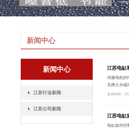
新闻中心
新闻中心
江苏电缸
伺服电机的
见稀土永磁
的同歩伺...
江苏行业新闻
发表时间：2021
江苏公司新闻
江苏电缸
电缸如何控