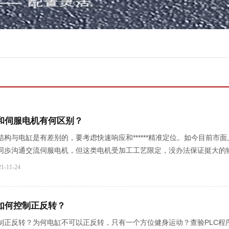
和伺服电机有何区别？
结构与电缸是有差别的，要考虑快速响应和******精准定位。如今目前市
同歩沟通交流伺服电机，但这类电机受加工工艺限定，没办法保证挺大的
-11-24
如何控制正反转？
制正反转？为何电缸不可以正反转，只有一个方位健身运动？查验PLC程