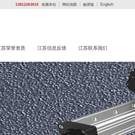
English
13812263615
收藏本站
网站地图
触屏版
江苏荣誉资质
江苏信息反馈
江苏联系我们