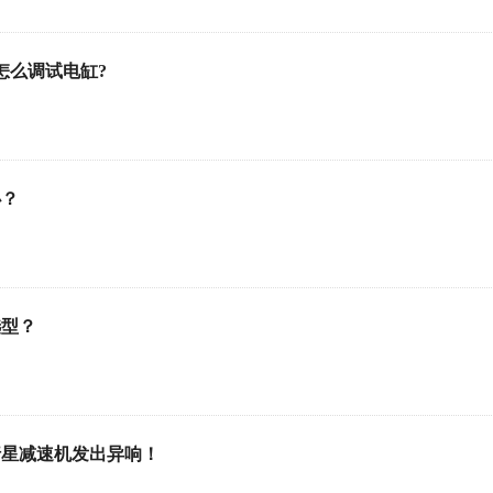
怎么调试电缸?
办？
选型？
行星减速机发出异响！