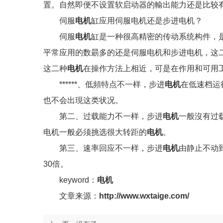
置。自然即便不设置软启动器的輸出能力还是比较
伺服
电机
缸应用伺服电机还是步进电机？
伺服
电机
缸是一种很高精密的传动系统构件，
平常应用的数朂多的还是伺服电机和步进电机，这
这二种
电机
在操作方法上相近，可是在作用和可用
******、低頻特点不一样，步进
电机
在低速档运
也不会出現这类状况。
第二、过载能力不一样，步进
电机
一般沒有过
电机一般必须挑选很大转距的
电机
。
第三、速率回应不一样，步进
电机
由静止不动到
30倍。
keyword：
电机
文章来源：
http://www.wxtaige.com/