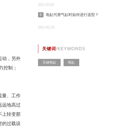
2021-03-01
电缸代替气缸时如何进行选型？
6
2021-02-26
关键词
/KEYWORDS
运动，另外
无锡电缸
电缸
力控制；
流量、工作
远远地高过
不上转变那
对的过载设